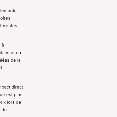
 éléments
soires
fférentes
 à
ibles et en
aléas de la
et
mpact direct
ue est plus
rix lors de
e du