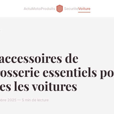
Actu
Moto
Produits
Securite
Voiture
e
accessoires de
osserie essentiels p
es les voitures
obre 2025 — 5 min de lecture