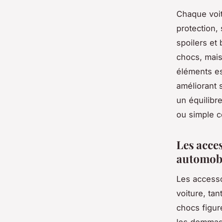
Chaque voit
protection,
spoilers et
chocs, mais 
éléments es
améliorant 
un équilibr
ou simple c
Les acce
automob
Les accesso
voiture, ta
chocs figure
les dommage