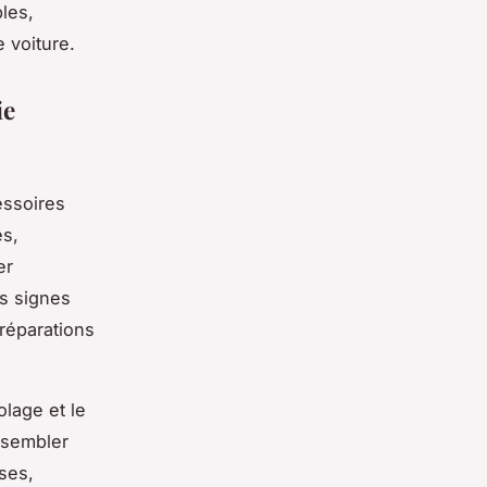
bles,
e voiture.
ie
essoires
és,
er
es signes
réparations
olage et le
 sembler
ses,