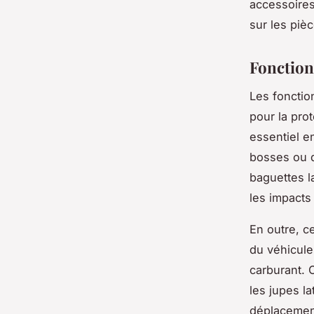
accessoires
sur les piè
Fonctionn
Les fonctio
pour la prot
essentiel en
bosses ou d
baguettes l
les impacts
En outre, c
du véhicule,
carburant. 
les jupes la
déplacemen