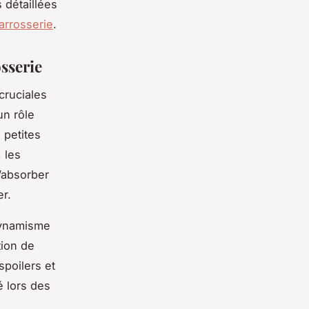
 détaillées
arrosserie
.
sserie
cruciales
un rôle
 petites
 les
d’absorber
er.
odynamisme
tion de
spoilers et
é lors des