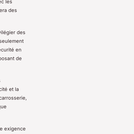
ec les
tera des
ilégier des
n seulement
écurité en
posant de
s
ité et la
carrosserie,
que
ne exigence