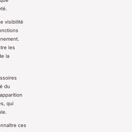
eté.
 visibilité
onctions
nnement.
tre les
de la
ssoires
té du
apparition
s, qui
le.
onnaître ces