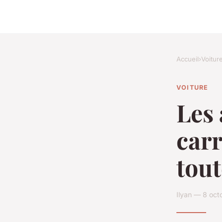
Accueil
›
Voitur
VOITURE
Les 
carr
tout
Ilyan — 8 oct