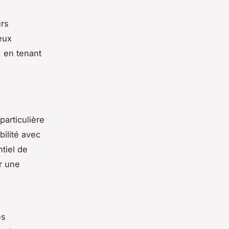
urs
eux
 en tenant
articulière
bilité avec
tiel de
r une
es