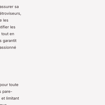
assurer sa
étroviseurs,
e les
ifier les
 tout en
 garantit
passionné
pour toute
s pare-
et limitant
ique