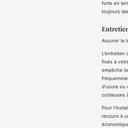
forte en te
toujours dan
Entretien
Assurer la 
L’entretien 
fixés à vot
empêche la 
fréquemment
d’usure ou 
coûteuses à
Pour l’insta
recours à u
économique,