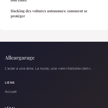
Hacking des voitures autonomes: comment se
protéger
Allcargarage
L'acier a une âme. La route, une <em>histoire</em>.
LIENS
Accueil