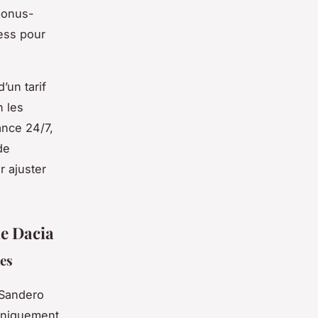
bonus-
ress pour
’un tarif
n les
ance 24/7,
de
r ajuster
le Dacia
ies
 Sandero
 uniquement