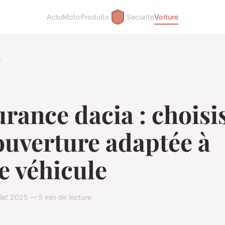
Actu
Moto
Produits
Securite
Voiture
e
rance dacia : choisi
ouverture adaptée à
e véhicule
llet 2025 — 5 min de lecture