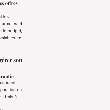
es offres
r
t les
 formules et
on le budget,
 valables en
gérer son
arantie
curisent
éparation ou
s frais à