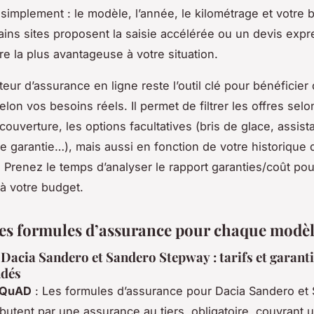
implement : le modèle, l’année, le kilométrage et votre 
ains sites proposent la saisie accélérée ou un devis exp
fre la plus avantageuse à votre situation.
ur d’assurance en ligne reste l’outil clé pour bénéficier d
elon vos besoins réels. Il permet de filtrer les offres selo
couverture, les options facultatives (bris de glace, assist
e garantie…), mais aussi en fonction de votre historique 
 Prenez le temps d’analyser le rapport garanties/coût pou
 à votre budget.
des formules d’assurance pour chaque modè
Dacia Sandero et Sandero Stepway : tarifs et garant
dés
SQuAD
: Les formules d’assurance pour Dacia Sandero et
utent par une assurance au tiers, obligatoire, couvrant