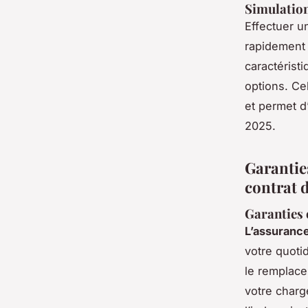
Simulation
Effectuer 
rapidement u
caractéristi
options. Cel
et permet d
2025.
Garanties
contrat 
Garanties o
L’assurance
votre quoti
le remplace
votre charge