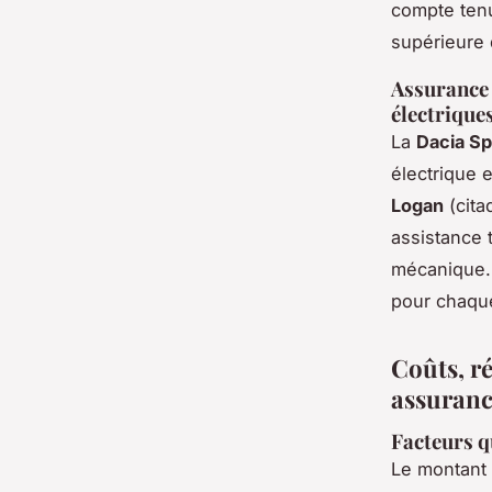
compte tenu
supérieure
Assurance 
électriques
La
Dacia Sp
électrique 
Logan
(cita
assistance 
mécanique. 
pour chaque 
Coûts, r
assuranc
Facteurs q
Le montant