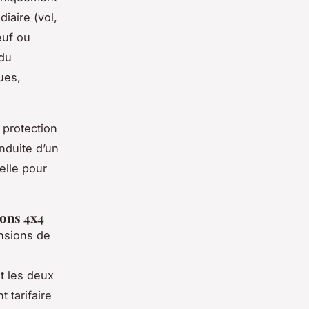
diaire (vol,
euf ou
 du
ues,
 protection
onduite d’un
elle pour
ions 4x4
nsions de
t les deux
 tarifaire