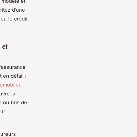
e modèle et
fitez d’une
ou le crédit
 et
d’assurance
 en détail :
tomobile/
.
uvre la
ie ou bris de
our
sureurs