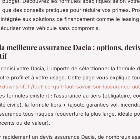
le budget. Découvrez les formules spécifiques selon votr
i que des conseils pratiques pour réduire vos primes. Pro
e, intégrée aux solutions de financement comme le leasing 
sécuriser votre véhicule sans compromis.
a meilleure assurance Dacia : options, devis
if
 choisi votre Dacia, il importe de sélectionner la formule 
tre profil et à votre usage. Cette page vous explique tout
.downshift.fr/tout-ce-quil-faut-savoir-sur-lassurance-au
s formules existent : l’assurance au tiers (obligatoire, co
té civile), la formule tiers + (ajoute garanties vol, incend
assurance tous risques (couverture la plus large, idéale p
écents ou de valeur).
r rapidement un devis assurance Dacia, de nombreux as