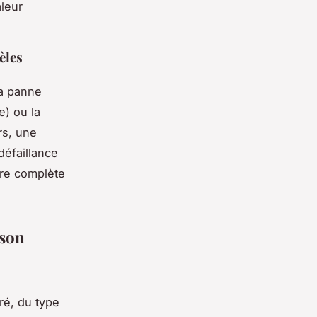
aleur
èles
la panne
e) ou la
rs, une
défaillance
ure complète
 son
ré, du type