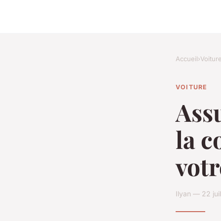
Accueil
›
Voitur
VOITURE
Assu
la c
votr
Ilyan — 22 jui