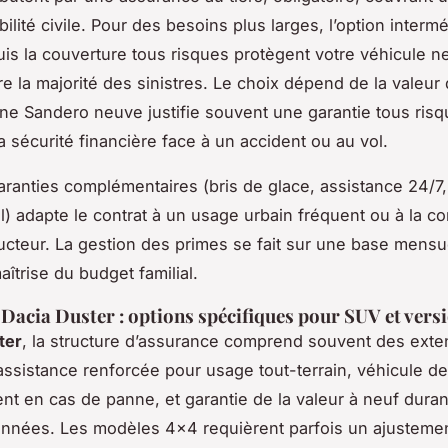
ilité civile. Pour des besoins plus larges, l’option intermé
uis la couverture tous risques protègent votre véhicule n
re la majorité des sinistres. Le choix dépend de la valeur
une Sandero neuve justifie souvent une garantie tous risq
a sécurité financière face à un accident ou au vol.
garanties complémentaires (bris de glace, assistance 24/7,
ol) adapte le contrat à un usage urbain fréquent ou à la c
cteur. La gestion des primes se fait sur une base mensu
maîtrise du budget familial.
Dacia Duster : options spécifiques pour SUV et vers
ter
, la structure d’assurance comprend souvent des exte
 assistance renforcée pour usage tout-terrain, véhicule de
t en cas de panne, et garantie de la valeur à neuf duran
nnées. Les modèles 4x4 requièrent parfois un ajustement