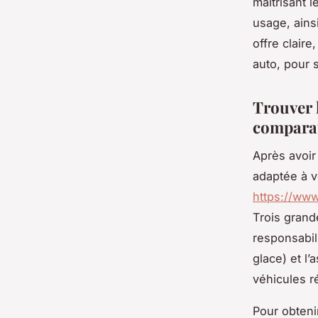
maîtrisant 
usage, ains
offre clair
auto, pour 
Trouver l
comparat
Après avoir
adaptée à vo
https://www
Trois grande
responsabili
glace) et l’
véhicules r
Pour obteni