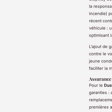
la responsab
incendie) p
récent cont
véhicule : 
optimisant l
L’ajout de 
contre le v
jeune condu
faciliter la 
Assurance 
Pour le
Dus
garanties :
remplacemen
premières a