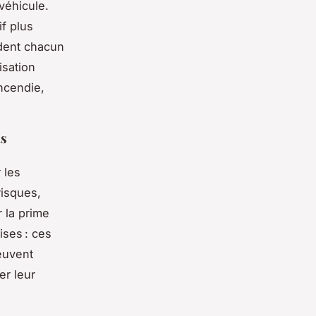
 véhicule.
if plus
ent chacun
isation
incendie,
us
 les
risques,
r la prime
ises : ces
euvent
er leur