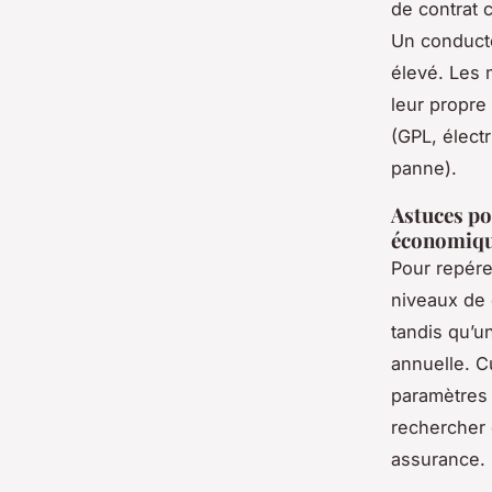
de contrat c
Un conducte
élevé. Les
leur propre 
(GPL, élect
panne).
Astuces po
économiq
Pour repér
niveaux de 
tandis qu’u
annuelle. C
paramètres
rechercher 
assurance.