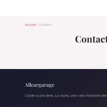
Accueil
›
Contact
Contac
Allcargarage
L'acier a une âme. La route, une <em>histoire</e