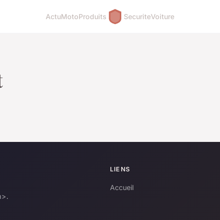
Actu
Moto
Produits
Securite
Voiture
t
LIENS
Accueil
m>.