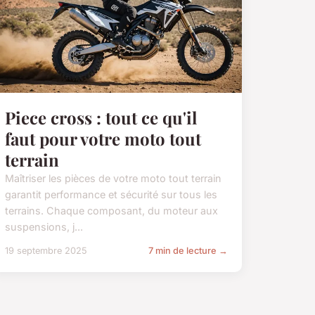
Piece cross : tout ce qu'il
faut pour votre moto tout
terrain
Maîtriser les pièces de votre moto tout terrain
garantit performance et sécurité sur tous les
terrains. Chaque composant, du moteur aux
suspensions, j...
19 septembre 2025
7 min de lecture →