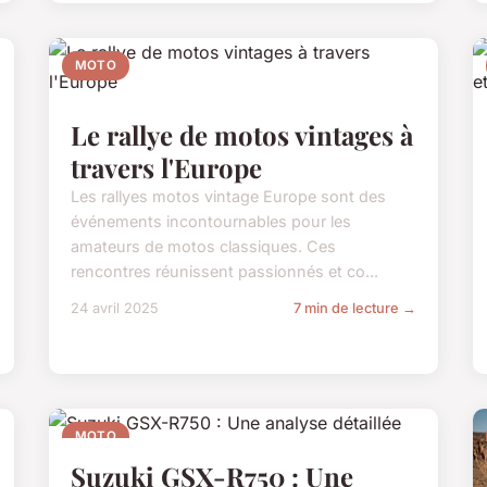
MOTO
Le rallye de motos vintages à
travers l'Europe
Les rallyes motos vintage Europe sont des
événements incontournables pour les
amateurs de motos classiques. Ces
rencontres réunissent passionnés et co...
24 avril 2025
7 min de lecture →
MOTO
Suzuki GSX-R750 : Une