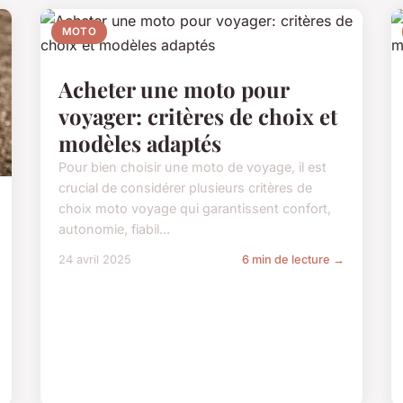
MOTO
Acheter une moto pour
voyager: critères de choix et
modèles adaptés
Pour bien choisir une moto de voyage, il est
crucial de considérer plusieurs critères de
choix moto voyage qui garantissent confort,
autonomie, fiabil...
24 avril 2025
6 min de lecture →