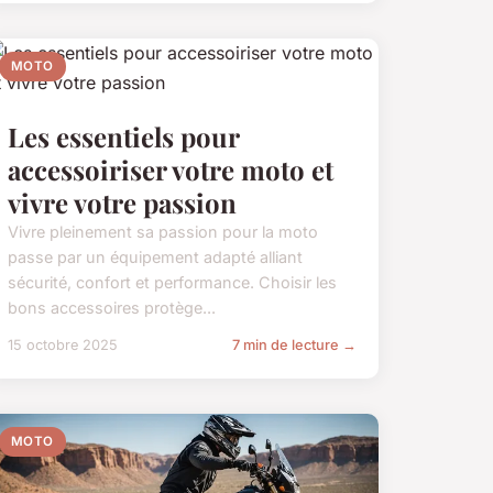
MOTO
Les essentiels pour
accessoiriser votre moto et
vivre votre passion
Vivre pleinement sa passion pour la moto
passe par un équipement adapté alliant
sécurité, confort et performance. Choisir les
bons accessoires protège...
15 octobre 2025
7 min de lecture →
MOTO