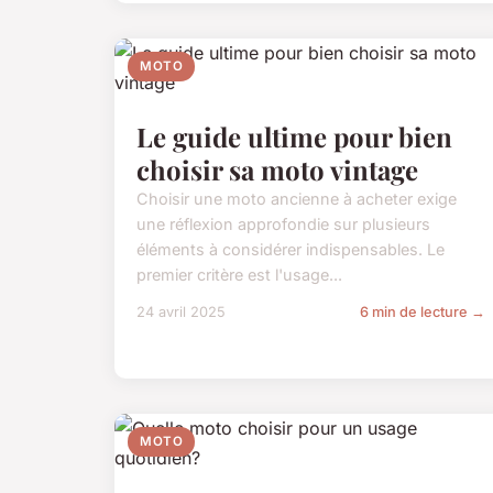
MOTO
Le guide ultime pour bien
choisir sa moto vintage
Choisir une moto ancienne à acheter exige
une réflexion approfondie sur plusieurs
éléments à considérer indispensables. Le
premier critère est l'usage...
24 avril 2025
6 min de lecture →
MOTO