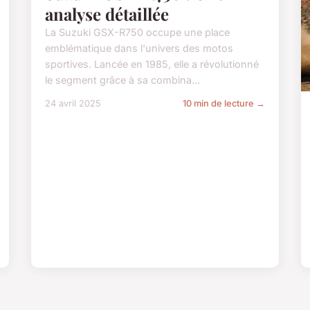
analyse détaillée
La Suzuki GSX-R750 occupe une place
emblématique dans l'univers des motos
sportives. Lancée en 1985, elle a révolutionné
le segment grâce à sa combina...
24 avril 2025
10 min de lecture →