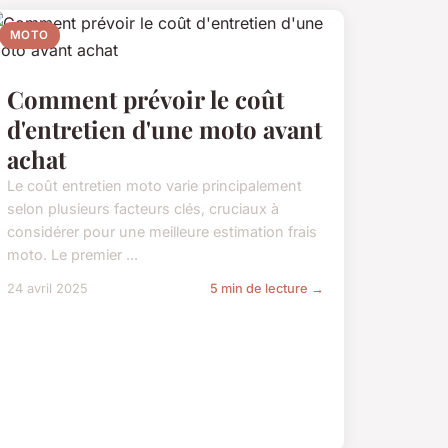
MOTO
Comment prévoir le coût
d'entretien d'une moto avant
achat
Le coût entretien moto varie principalement
selon plusieurs facteurs clés, cruciaux à
considérer pour une meilleure estimation frais
moto. Le premier ...
24 avril 2025
5 min de lecture →