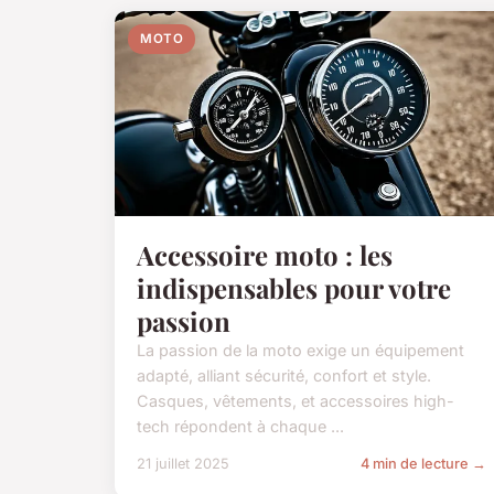
MOTO
Accessoire moto : les
indispensables pour votre
passion
La passion de la moto exige un équipement
adapté, alliant sécurité, confort et style.
Casques, vêtements, et accessoires high-
tech répondent à chaque ...
21 juillet 2025
4 min de lecture →