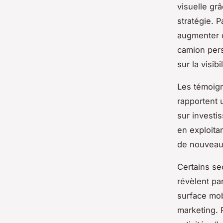
visuelle gr
stratégie. P
augmenter d
camion pers
sur la visib
Les témoign
rapportent 
sur investi
en exploitan
de nouveau
Certains sec
révèlent pa
surface mob
marketing. 