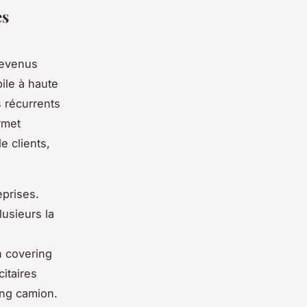
es
 revenus
ile à haute
s récurrents
rmet
e clients,
eprises.
usieurs la
n covering
citaires
ing camion.