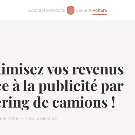
Actu
Moto
Produits
Securite
Voiture
e
imisez vos revenus
e à la publicité par
ring de camions !
vrier 2026 — 7 min de lecture