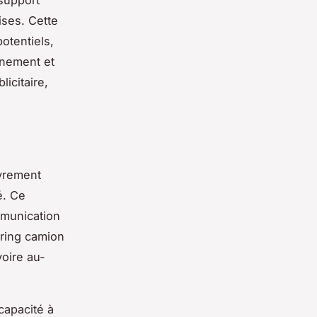
support
ises. Cette
otentiels,
nnement et
icitaire,
uvrement
é. Ce
mmunication
ering camion
voire au-
capacité à