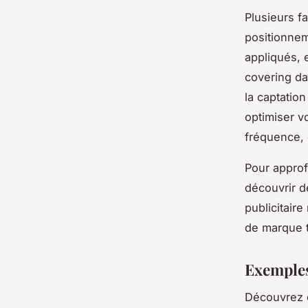
Plusieurs fa
positionnem
appliqués, 
covering da
la captatio
optimiser v
fréquence, 
Pour approf
découvrir d
publicitair
de marque 
Exemples
Découvrez 