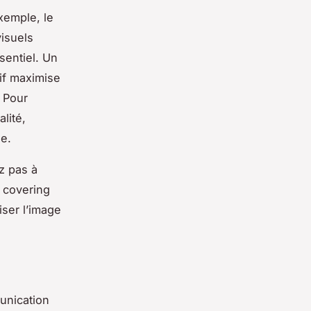
exemple, le
visuels
sentiel. Un
if maximise
. Pour
lité,
le.
z pas à
e covering
iser l’image
unication