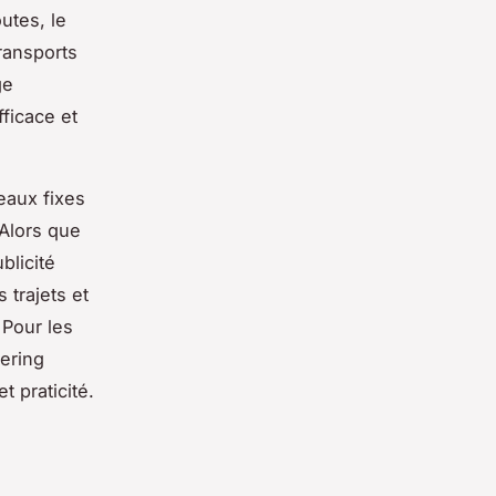
utes, le
ransports
ge
fficace et
eaux fixes
 Alors que
blicité
 trajets et
 Pour les
vering
t praticité.