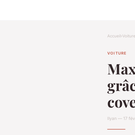
Accueil
›
Voitur
VOITURE
Max
grâc
cove
Ilyan — 17 fé