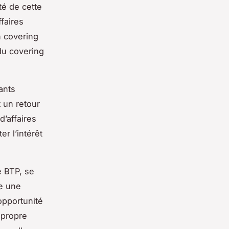
té de cette
ffaires
n covering
du covering
ants
 un retour
d’affaires
er l’intérêt
e BTP, se
re une
opportunité
 propre