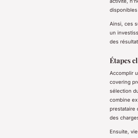
activité, n
disponibles 
Ainsi, ces 
un investis
des résultat
Étapes c
Accomplir u
covering pr
sélection du
combine exp
prestataire 
des charge
Ensuite, vie