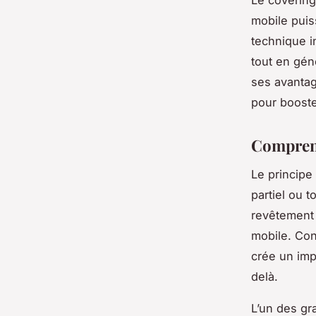
Le covering
mobile puiss
technique i
tout en gén
ses avantag
pour booster
Comprend
Le principe
partiel ou 
revêtement 
mobile. Con
crée un impa
delà.
L’un des gr