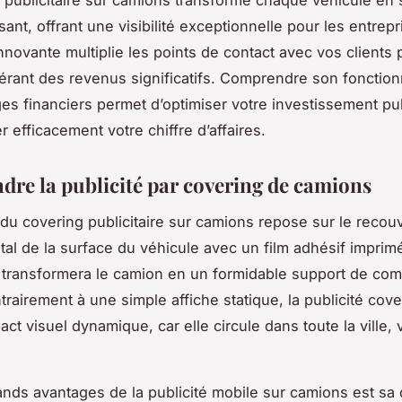
 publicitaire sur camions transforme chaque véhicule en 
ant, offrant une visibilité exceptionnelle pour les entrepr
nnovante multiplie les points de contact avec vos clients p
érant des revenus significatifs. Comprendre son fonctio
es financiers permet d’optimiser votre investissement publ
 efficacement votre chiffre d’affaires.
re la publicité par covering de camions
 du covering publicitaire sur camions repose sur le reco
total de la surface du véhicule avec un film adhésif imprim
transformera le camion en un formidable support de co
trairement à une simple affiche statique, la publicité cov
ct visuel dynamique, car elle circule dans toute la ville, 
ands avantages de la publicité mobile sur camions est sa 