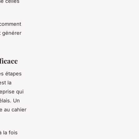
e celles
t comment
t générer
ficace
es étapes
st la
reprise qui
lais. Un
me au cahier
 la fois